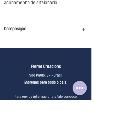
acabamento de alfaiataria.
Composição
94% poliamida 6% elastano
Ferme Creations
São Paulo, SP - Brasil
Entregas para todo o país.
Para envios internacionais
fale cono
sco
Informações importantes