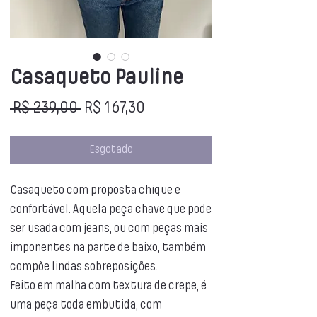
Casaqueto Pauline
Preço
Preço
 R$ 239,00 
R$ 167,30
normal
promocional
Esgotado
Casaqueto com proposta chique e
confortável. Aquela peça chave que pode
ser usada com jeans, ou com peças mais
imponentes na parte de baixo, também
compõe lindas sobreposições.
Feito em malha com textura de crepe, é
uma peça toda embutida, com