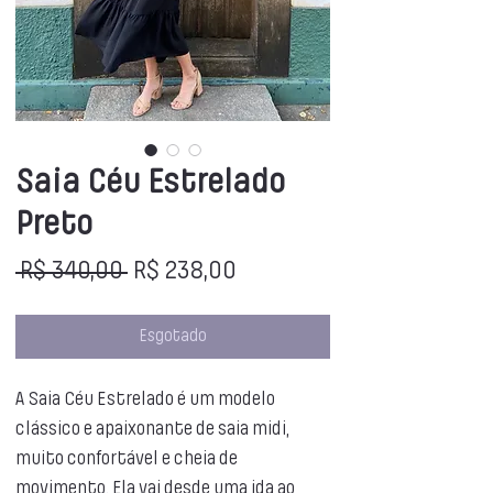
Saia Céu Estrelado
Preto
Preço
Preço
 R$ 340,00 
R$ 238,00
normal
promocional
Esgotado
A Saia Céu Estrelado é um modelo
clássico e apaixonante de saia midi,
muito confortável e cheia de
movimento. Ela vai desde uma ida ao