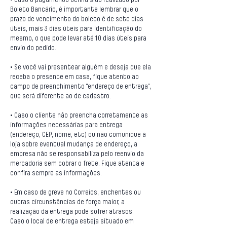
• Caso o pagamento tenha sido realizado por
Boleto Bancário, é importante lembrar que o
prazo de vencimento do boleto é de sete dias
úteis, mais 3 dias úteis para identificação do
mesmo, o que pode levar até 10 dias úteis para
envio do pedido.
• Se você vai presentear alguém e deseja que ela
receba o presente em casa, fique atento ao
campo de preenchimento “endereço de entrega”,
que será diferente ao de cadastro.
• Caso o cliente não preencha corretamente as
informações necessárias para entrega
(endereço, CEP, nome, etc) ou não comunique à
loja sobre eventual mudança de endereço, a
empresa não se responsabiliza pelo reenvio da
mercadoria sem cobrar o frete. Fique atenta e
confira sempre as informações.
• Em caso de greve no Correios, enchentes ou
outras circunstâncias de força maior, a
realização da entrega pode sofrer atrasos.
Caso o local de entrega esteja situado em