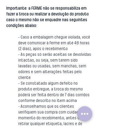
Importante: a FERME não se responsabiliza em
fazer a troca ou realizar a devolução do produto
caso o mesmo não se enquadre nas seguintes
condições abaixo:
- Caso a embalagem chegue violada, você
deve comunicar à Ferme em até 48 horas
(2 dias), após o recebimento
- As peças só serão aceitas se devolvidas
intactas, ou seja, sem terem sido
lavadas ou usadas, sem manchas, sem
odores e sem alterações feitas pelo
cliente
- Se constatado algum defeito no
produto entregue, a troca do mesmo
poderá ser feita dentro de 7 dias corridos
conforme descrito no item acima
- Aconselhamos que os clientes
verifiquem sua compra com cuidado no
momento do recebimento, antes de
retirar qualquer etiqueta, lacres e de
descartar as embalagens originais. Ao
receber sua compra, verifique: