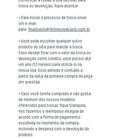
comunicar à FERME a sua decisão para
troca ou devolução, fique atenta!
• Para iniciar o processo de troca envie
um e-mail
para:
financeiro@fermecreations.com.br
• Você pode escolher qualquer outro
produto do site para realizar a troca.
Caso deseje ficar com o valor da troca ou
devolução como crédito, você possui até
um ano (12 meses) para utilizá-lo na
nossa loja. Esse período é contado a
partir da data da primeira compra da peça
em questão
• Caso você tenha comprado e não goste
de nenhum dos nossos modelos
oferecidos para trocar, fique tranquila,
nós fazemos o reembolso integ
ral de
acordo com a forma de pagamento
escolhida no momento da compra,
incluindo a despesa com a devolução do
produto