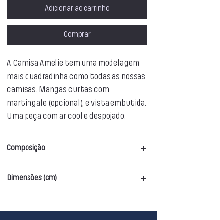
Adicionar ao carrinho
Comprar
A Camisa Amelie tem uma modelagem
mais quadradinha como todas as nossas
camisas. Mangas curtas com
martingale (opcional), e vista embutida.
Uma peça com ar cool e despojado.
Composição
70% Viscose
Dimensões (cm)
30% Linho
P
M
G